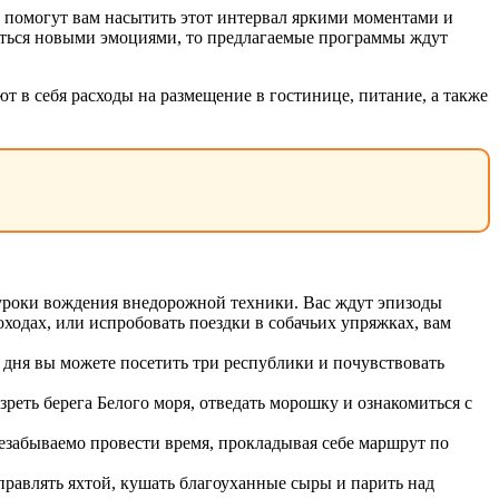
помогут вам насытить этот интервал яркими моментами и
аться новыми эмоциями, то предлагаемые программы ждут
т в себя расходы на размещение в гостинице, питание, а также
 уроки вождения внедорожной техники. Вас ждут эпизоды
ходах, или испробовать поездки в собачьих упряжках, вам
е дня вы можете посетить три республики и почувствовать
реть берега Белого моря, отведать морошку и ознакомиться с
незабываемо провести время, прокладывая себе маршрут по
правлять яхтой, кушать благоуханные сыры и парить над