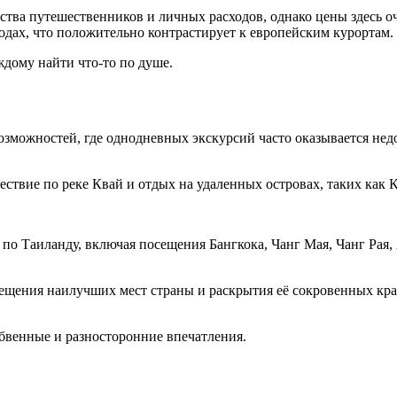
ества путешественников и личных расходов, однако цены здесь о
одах, что положительно контрастирует к европейским курортам.
дому найти что-то по душе.
зможностей, где однодневных экскурсий часто оказывается недо
твие по реке Квай и отдых на удаленных островах, таких как Ко
о Таиланду, включая посещения Бангкока, Чанг Мая, Чанг Рая,
щения наилучших мест страны и раскрытия её сокровенных крас
бвенные и разносторонние впечатления.