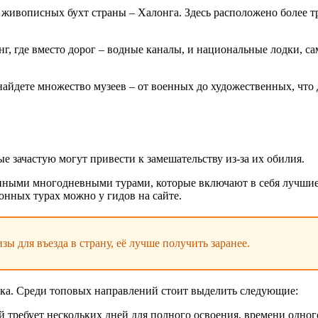
ивописных бухт страны – Халонга. Здесь расположено более тре
онг, где вместо дорог – водные каналы, и национальные лодки, 
айдете множество музеев – от военных до художественных, что 
е зачастую могут привести к замешательству из-за их обилия.
нными многодневными турами, которые включают в себя лучшие 
онных турах можно у гидов на сайте.
 для въезда в страну, её лучше получить заранее.
ка. Среди топовых направлений стоит выделить следующие:
 требует нескольких дней для полного освоения, времени одного