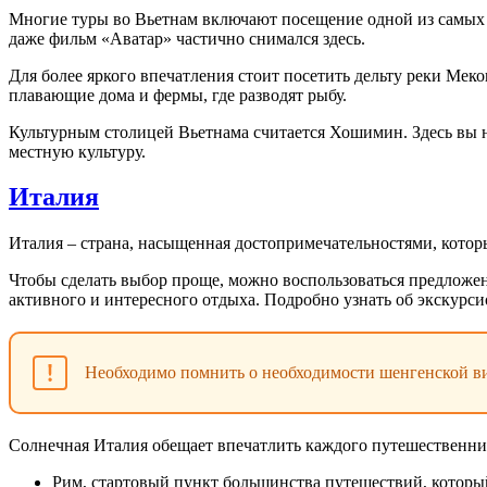
Многие туры во Вьетнам включают посещение одной из самых ж
даже фильм «Аватар» частично снимался здесь.
Для более яркого впечатления стоит посетить дельту реки Мек
плавающие дома и фермы, где разводят рыбу.
Культурным столицей Вьетнама считается Хошимин. Здесь вы н
местную культуру.
Италия
Италия – страна, насыщенная достопримечательностями, которы
Чтобы сделать выбор проще, можно воспользоваться предложе
активного и интересного отдыха. Подробно узнать об экскурси
Необходимо помнить о необходимости шенгенской визы
Солнечная Италия обещает впечатлить каждого путешественни
Рим, стартовый пункт большинства путешествий, который