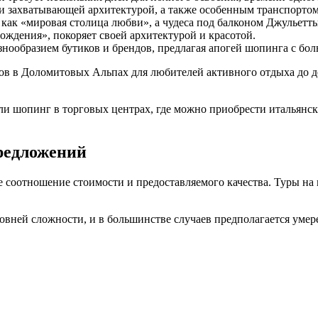
 и захватывающей архитектурой, а также особенным транспортом,
как «миро­вая столица любви», а чудеса под балконом Джульетт
ждения», покоряет своей архитектурой и красотой.
нообразием бутиков и брендов, предлагая апогей шопинга с бо
ов в Доломитовых Альпах для любителей активного отдыха до 
ли шопинг в торговых центрах, где можно приобрести итальянс
редложений
 соотношение стоимости и предоставляемого качества. Туры на
овней сложности, и в большинстве случаев предполагается уме