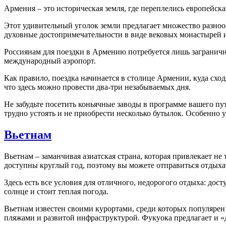
Армения – это историческая земля, где переплелись европейска
Этот удивительный уголок земли предлагает множество разноо
духовные достопримечательности в виде вековых монастырей и
Россиянам для поездки в Армению потребуется лишь заграничн
международный аэропорт.
Как правило, поездка начинается в столице Армении, куда схо
что здесь можно провести два-три незабываемых дня.
Не забудьте посетить коньячные заводы в программе вашего п
трудно устоять и не приобрести несколько бутылок. Особенно у
Вьетнам
Вьетнам – заманчивая азиатская страна, которая привлекает не
доступны круглый год, поэтому вы можете отправиться отдыха
Здесь есть все условия для отличного, недорогого отдыха: дос
солнце и стоит теплая погода.
Вьетнам известен своими курортами, среди которых популяре
пляжами и развитой инфраструктурой. Фукуока предлагает и «д