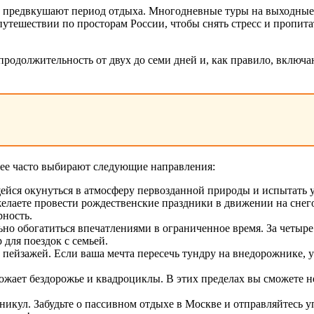
 предвкушают период отдыха. Многодневные туры на выходные 
путешествии по просторам России, чтобы снять стресс и пропит
родолжительность от двух до семи дней и, как правило, включаю
лее часто выбирают следующие направления:
щейся окунуться в атмосферу первозданной природы и испытать
елаете провести рождественские праздники в движении на снего
рность.
льно обогатиться впечатлениями в ограниченное время. За четыр
для поездок с семьей.
ейзажей. Если ваша мечта пересечь тундру на внедорожнике, уз
божает бездорожье и квадроциклы. В этих пределах вы сможете 
никул. Забудьте о пассивном отдыхе в Москве и отправляйтесь у