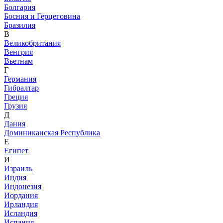
Болгария
Босния и Герцеговина
Бразилия
В
Великобритания
Венгрия
Вьетнам
Г
Германия
Гибралтар
Греция
Грузия
Д
Дания
Доминиканская Республика
Е
Египет
И
Израиль
Индия
Индонезия
Иордания
Ирландия
Исландия
Испания