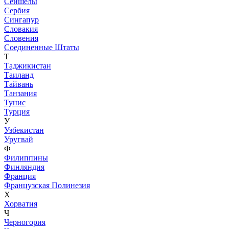
Сейшелы
Сербия
Сингапур
Словакия
Словения
Соединенные Штаты
Т
Таджикистан
Таиланд
Тайвань
Танзания
Тунис
Турция
У
Узбекистан
Уругвай
Ф
Филиппины
Финляндия
Франция
Французская Полинезия
Х
Хорватия
Ч
Черногория