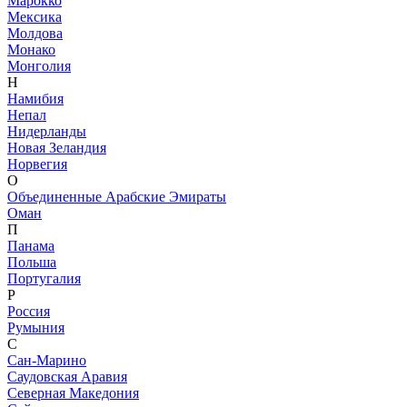
Марокко
Мексика
Молдова
Монако
Монголия
Н
Намибия
Непал
Нидерланды
Новая Зеландия
Норвегия
О
Объединенные Арабские Эмираты
Оман
П
Панама
Польша
Португалия
Р
Россия
Румыния
С
Сан-Марино
Саудовская Аравия
Северная Македония