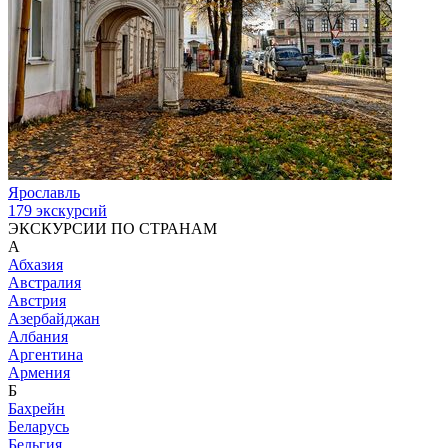
Ярославль
179 экскурсий
ЭКСКУРСИИ ПО СТРАНАМ
А
Абхазия
Австралия
Австрия
Азербайджан
Албания
Аргентина
Армения
Б
Бахрейн
Беларусь
Бельгия