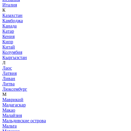
Италия
К
Казахстан
Камбоджа
Канада
Катар
Кения
Кипр
Китай
Колумбия
Кыргызстан
Л
Лаос
Латвия
Ливан
Литва
Люксембург
М
Маврикий
Мадагаскар
Макао
Малайзия
Мальдивские острова
Мальта