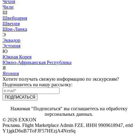
Чехия
Чили
Ш
Швейцария
Швеция
Шри-Ланка
Э
Эквадор
Эстония
Ю
Южная Корея
Южно-Африканская Республика
Я
Япония
Хотите получать свежую информацию по экскурсиям?
Подпишитесь на нашу рассылку:
Нажимая "Подписаться" вы соглашаетесь на обработку
персональных данных.
© 2026 EXKON
Реклама. Flight Marketplace Admin FZE. ИНН 9909618947, erid
Y1jgkD6uB7ToFJF57HEzjA4Nrz6q