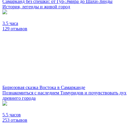
Самарканд без спешки: от Гур-Эмира до Шахи-Зинды
История, легенды и живой город
3.5 часа
129 отзывов
Бирюзовая сказка Востока в Самарканде
Познакомиться с наследием Тимуридов и почувствовать дух
древнего города
5.5 часов
253 отзывов