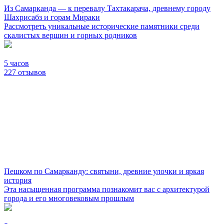
Из Самарканда — к перевалу Тахтакарача, древнему городу
Шахрисабз и горам Мираки
Рассмотреть уникальные исторические памятники среди
скалистых вершин и горных родников
5 часов
227 отзывов
Пешком по Самарканду: святыни, древние улочки и яркая
история
Эта насыщенная программа познакомит вас с архитектурой
города и его многовековым прошлым