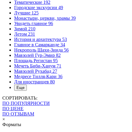
Тематические
192
Городские экскурсии
49
Лучшие
125
Монастыри, церкви, храмы
39
Увидеть главное
96
Зимой
210
Летом
231
История и архитектура
53
Главное в Самарканде
34
Некрополь Шахи-Зинда
56
Мавзолей Гур-Эмир
82
Площадь Регистан
95
Мечеть Биби-Ханум
71
Мавзолей Рухабад
27
Медресе Тилля-Кари
36
Для иностранцев
80
Еще
СОРТИРОВАТЬ:
ПО ПОПУЛЯРНОСТИ
ПО ЦЕНЕ
ПО ОТЗЫВАМ
×
Форматы