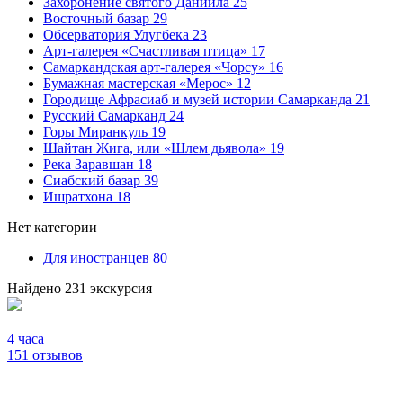
Захоронение святого Даниила
25
Восточный базар
29
Обсерватория Улугбека
23
Арт-галерея «Счастливая птица»
17
Самаркандская арт-галерея «Чорсу»
16
Бумажная мастерская «Мерос»
12
Городище Афрасиаб и музей истории Самарканда
21
Русский Самарканд
24
Горы Миранкуль
19
Шайтан Жига, или «Шлем дьявола»
19
Река Заравшан
18
Сиабский базар
39
Ишратхона
18
Нет категории
Для иностранцев
80
Найдено 231 экскурсия
4 часа
151 отзывов