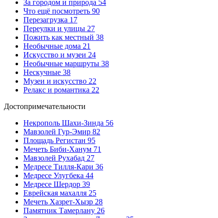
За городом и природа
54
Что ещё посмотреть
90
Перезагрузка
17
Переулки и улицы
27
Пожить как местный
38
Необычные дома
21
Искусство и музеи
24
Необычные маршруты
38
Нескучные
38
Музеи и искусство
22
Релакс и романтика
22
Достопримечательности
Некрополь Шахи-Зинда
56
Мавзолей Гур-Эмир
82
Площадь Регистан
95
Мечеть Биби-Ханум
71
Мавзолей Рухабад
27
Медресе Тилля-Кари
36
Медресе Улугбека
44
Медресе Шердор
39
Еврейская махалля
25
Мечеть Хазрет-Хызр
28
Памятник Тамерлану
26