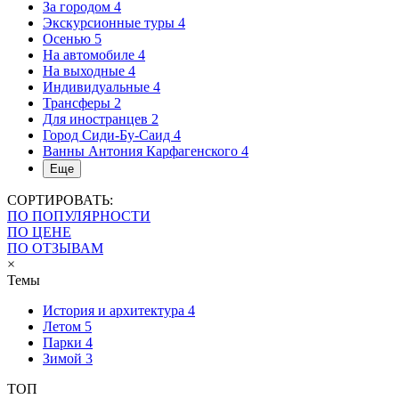
За городом
4
Экскурсионные туры
4
Осенью
5
На автомобиле
4
На выходные
4
Индивидуальные
4
Трансферы
2
Для иностранцев
2
Город Сиди-Бу-Саид
4
Ванны Антония Карфагенского
4
Еще
СОРТИРОВАТЬ:
ПО ПОПУЛЯРНОСТИ
ПО ЦЕНЕ
ПО ОТЗЫВАМ
×
Темы
История и архитектура
4
Летом
5
Парки
4
Зимой
3
ТОП