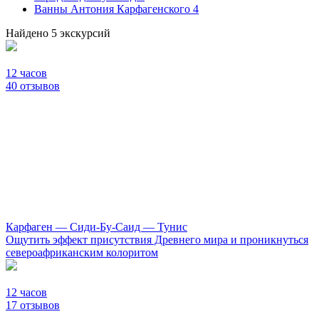
Ванны Антония Карфагенского
4
Найдено 5 экскурсий
12 часов
40 отзывов
Карфаген — Сиди-Бу-Саид — Тунис
Ощутить эффект присутствия Древнего мира и проникнуться
североафриканским колоритом
12 часов
17 отзывов