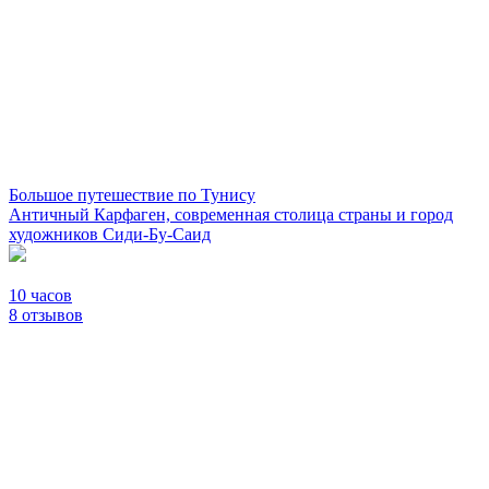
Большое путешествие по Тунису
Античный Карфаген, современная столица страны и город
художников Сиди-Бу-Саид
10 часов
8 отзывов